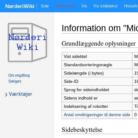
NørderiWiki
Side
Diskussion
Vis
Vis kildetekst
Historik
Information om "Mic
Skift til:
Navigation
,
Søgning
Grundlæggende oplysninger
Vist sidetitel
M
Standardsorteringsnøgle
M
Sidelængde (i bytes)
1
Om mig/Blog
Side-ID
1
Sælges
Sprog for sideindholdet
d
Værktøjer
Sidens indhold er
wi
Indeksering af robotter
Ti
Antal omdirigeringer til denne side
0
Sidebeskyttelse