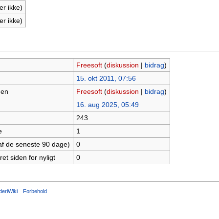
er ikke)
er ikke)
Freesoft
(
diskussion
|
bidrag
)
15. okt 2011, 07:56
den
Freesoft
(
diskussion
|
bidrag
)
16. aug 2025, 05:49
243
e
1
t af de seneste 90 dage)
0
et siden for nyligt
0
eriWiki
Forbehold