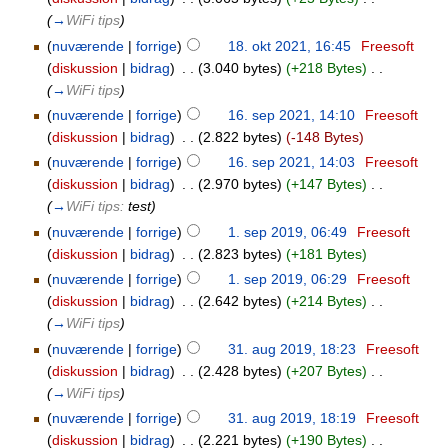
(
→
WiFi tips
)
(
nuværende
|
forrige
)
18. okt 2021, 16:45
‎
Freesoft
(
diskussion
|
bidrag
)
‎
. .
(3.040 bytes)
(+218 Bytes)
‎
. .
(
→
WiFi tips
)
(
nuværende
|
forrige
)
16. sep 2021, 14:10
‎
Freesoft
(
diskussion
|
bidrag
)
‎
. .
(2.822 bytes)
(-148 Bytes)
(
nuværende
|
forrige
)
16. sep 2021, 14:03
‎
Freesoft
(
diskussion
|
bidrag
)
‎
. .
(2.970 bytes)
(+147 Bytes)
‎
. .
(
→
WiFi tips:
test
)
(
nuværende
|
forrige
)
1. sep 2019, 06:49
‎
Freesoft
(
diskussion
|
bidrag
)
‎
. .
(2.823 bytes)
(+181 Bytes)
(
nuværende
|
forrige
)
1. sep 2019, 06:29
‎
Freesoft
(
diskussion
|
bidrag
)
‎
. .
(2.642 bytes)
(+214 Bytes)
‎
. .
(
→
WiFi tips
)
(
nuværende
|
forrige
)
31. aug 2019, 18:23
‎
Freesoft
(
diskussion
|
bidrag
)
‎
. .
(2.428 bytes)
(+207 Bytes)
‎
. .
(
→
WiFi tips
)
(
nuværende
|
forrige
)
31. aug 2019, 18:19
‎
Freesoft
(
diskussion
|
bidrag
)
‎
. .
(2.221 bytes)
(+190 Bytes)
‎
. .