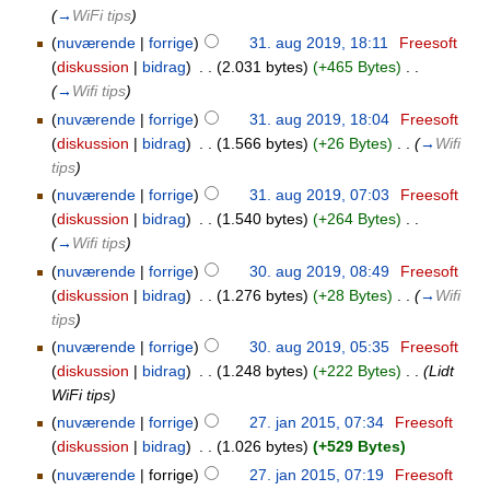
(
→
WiFi tips
)
(
nuværende
|
forrige
)
31. aug 2019, 18:11
‎
Freesoft
(
diskussion
|
bidrag
)
‎
. .
(2.031 bytes)
(+465 Bytes)
‎
. .
(
→
Wifi tips
)
(
nuværende
|
forrige
)
31. aug 2019, 18:04
‎
Freesoft
(
diskussion
|
bidrag
)
‎
. .
(1.566 bytes)
(+26 Bytes)
‎
. .
(
→
Wifi
tips
)
(
nuværende
|
forrige
)
31. aug 2019, 07:03
‎
Freesoft
(
diskussion
|
bidrag
)
‎
. .
(1.540 bytes)
(+264 Bytes)
‎
. .
(
→
Wifi tips
)
(
nuværende
|
forrige
)
30. aug 2019, 08:49
‎
Freesoft
(
diskussion
|
bidrag
)
‎
. .
(1.276 bytes)
(+28 Bytes)
‎
. .
(
→
Wifi
tips
)
(
nuværende
|
forrige
)
30. aug 2019, 05:35
‎
Freesoft
(
diskussion
|
bidrag
)
‎
. .
(1.248 bytes)
(+222 Bytes)
‎
. .
(Lidt
WiFi tips)
(
nuværende
|
forrige
)
27. jan 2015, 07:34
‎
Freesoft
(
diskussion
|
bidrag
)
‎
. .
(1.026 bytes)
(+529 Bytes)
(
nuværende
| forrige)
27. jan 2015, 07:19
‎
Freesoft