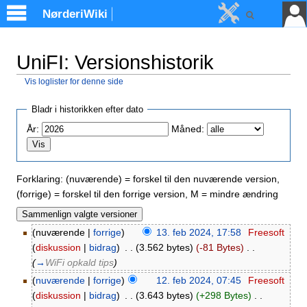
NørderiWiki
UniFI: Versionshistorik
Vis loglister for denne side
Skift til:
Navigation
,
Søgning
Bladr i historikken efter dato
År:
Måned:
Forklaring: (nuværende) = forskel til den nuværende version,
(forrige) = forskel til den forrige version, M = mindre ændring
(nuværende |
forrige
)
13. feb 2024, 17:58
‎
Freesoft
(
diskussion
|
bidrag
)
‎
. .
(3.562 bytes)
(-81 Bytes)
‎
. .
(
→
WiFi opkald tips
)
(
nuværende
|
forrige
)
12. feb 2024, 07:45
‎
Freesoft
(
diskussion
|
bidrag
)
‎
. .
(3.643 bytes)
(+298 Bytes)
‎
. .