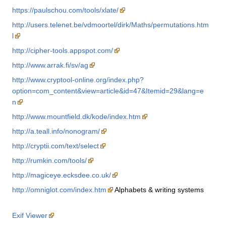
https://paulschou.com/tools/xlate/
http://users.telenet.be/vdmoortel/dirk/Maths/permutations.htm
l
http://cipher-tools.appspot.com/
http://www.arrak.fi/sv/ag
http://www.cryptool-online.org/index.php?
option=com_content&view=article&id=47&Itemid=29&lang=e
n
http://www.mountfield.dk/kode/index.htm
http://a.teall.info/nonogram/
http://cryptii.com/text/select
http://rumkin.com/tools/
http://magiceye.ecksdee.co.uk/
http://omniglot.com/index.htm
Alphabets & writing systems
Exif Viewer