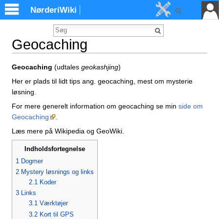
NørderiWiki
Geocaching
Skift til:
Navigation
,
Søgning
Geocaching
(udtales
geokashjing
)
Her er plads til lidt tips ang. geocaching, mest om mysterie
løsning.
For mere generelt information om geocaching se min
side om
Geocaching
.
Læs mere på Wikipedia og GeoWiki.
Indholdsfortegnelse
1
Dogmer
2
Mystery løsnings og links
2.1
Koder
3
Links
3.1
Værktøjer
3.2
Kort til GPS